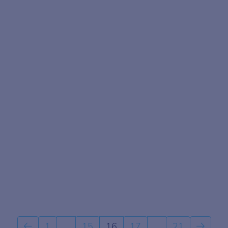
1
…
15
16
17
…
21