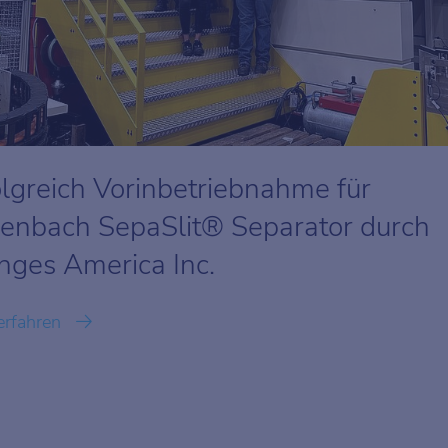
olgreich Vorinbetriebnahme für
enbach SepaSlit® Separator durch
nges America Inc.
erfahren