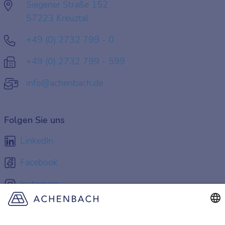
Siegener Straße 152
57223 Kreuztal
+49 (0) 2732 799 - 0
+49 (0) 2732 799 - 599
info@achenbach.de
Folgen Sie uns
LinkedIn
Facebook
Instagram
YouTube