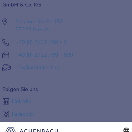
GmbH & Co. KG
Siegener Straße 152
57223 Kreuztal
+49 (0) 2732 799 - 0
+49 (0) 2732 799 - 599
info@achenbach.de
Folgen Sie uns
LinkedIn
Facebook
Instagram