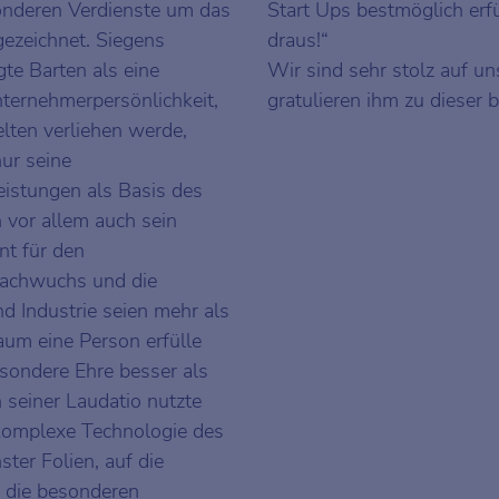
onderen Verdienste um das
Start Ups bestmöglich erf
ezeichnet. Siegens
draus!“
te Barten als eine
Wir sind sehr stolz auf u
ternehmerpersönlichkeit,
gratulieren ihm zu dieser
selten verliehen werde,
nur seine
eistungen als Basis des
 vor allem auch sein
t für den
Nachwuchs und die
 Industrie seien mehr als
aum eine Person erfülle
sondere Ehre besser als
n seiner Laudatio nutzte
e komplexe Technologie des
er Folien, auf die
m die besonderen