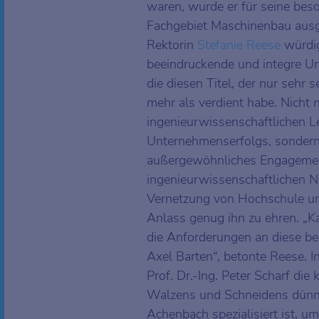
waren, wurde er für seine bes
Fachgebiet Maschinenbau ausg
Rektorin
Stefanie Reese
würdig
beeindruckende und integre Un
die diesen Titel, der nur sehr 
mehr als verdient habe. Nicht 
ingenieurwissenschaftlichen L
Unternehmenserfolgs, sondern
außergewöhnliches Engagemen
ingenieurwissenschaftlichen 
Vernetzung von Hochschule und
Anlass genug ihn zu ehren. „K
die Anforderungen an diese be
Axel Barten“, betonte Reese. I
Prof. Dr.-Ing. Peter Scharf di
Walzens und Schneidens dünnst
Achenbach spezialisiert ist, u