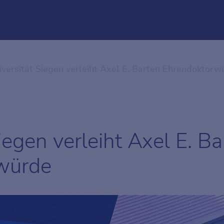
iversität Siegen verleiht Axel E. Barten Ehrendoktorw
iegen verleiht Axel E. Ba
würde