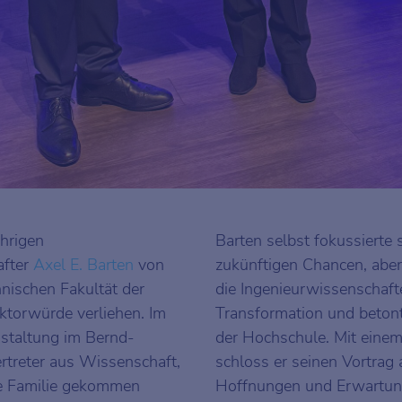
hrigen
Barten selbst fokussierte 
after
Axel E. Barten
von
zukünftigen Chancen, abe
hnischen Fakultät der
die Ingenieurwissenschafte
ktorwürde verliehen. Im
Transformation und betont
nstaltung im Bernd-
der Hochschule. Mit einem 
rtreter aus Wissenschaft,
schloss er seinen Vortrag 
ne Familie gekommen
Hoffnungen und Erwartu