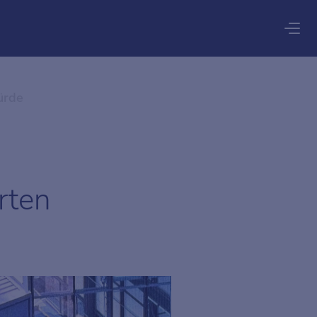
ürde
rten