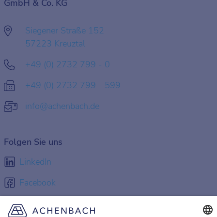
GmbH & Co. KG
Siegener Straße 152
57223 Kreuztal
+49 (0) 2732 799 - 0
+49 (0) 2732 799 - 599
info@achenbach.de
Folgen Sie uns
LinkedIn
Facebook
Instagram