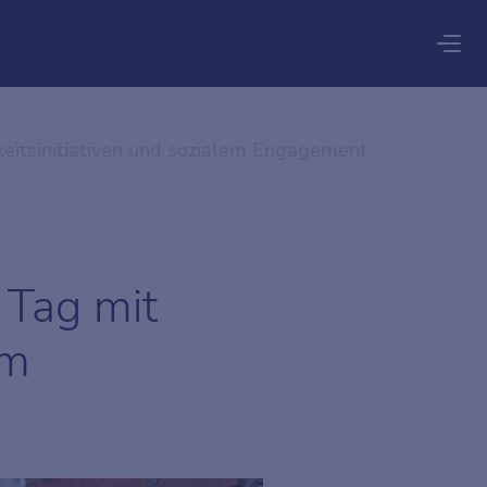
keitsinitiativen und sozialem Engagement
 Tag mit
em