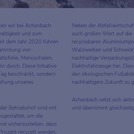
en wir bei Achenbach
Neben der Abfallwirtschaf
haltigkeit und zum
auch großen Wert auf die 
it dem Jahr 2020 führen
recyclebaren Aluminiumpr
 Sammlung von
Walzwerken und Schneidm
ltsfolie, Menüschalen,
nachhaltige Verpackungslö
n durch. Diese Initiative
Elektrofahrzeuge her. Dies
 Tag beschränkt, sondern
den ökologischen Fußabdr
mühung unseres
nachhaltigere Zukunft zu g
Achenbach setzt sich akti
der Betriebshof sind mit
und übernimmt gleichzeiti
sgestattet, um die
und sicherzustellen, dass
Prozent recycelt werden.