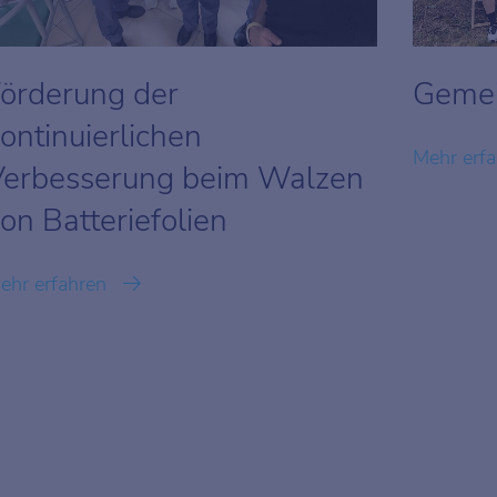
örderung der
Gemei
ontinuierlichen
Mehr erf
Verbesserung beim Walzen
on Batteriefolien
ehr erfahren